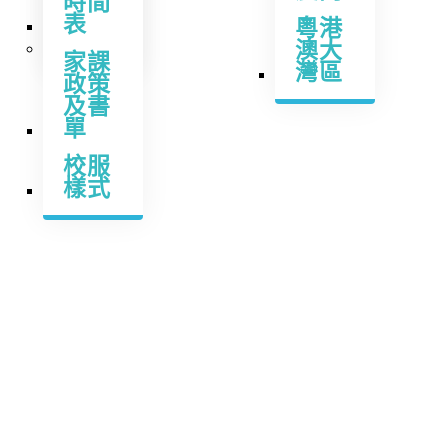
時間
表
聯絡
粵港
我們
澳大
家課
灣區
政策
及書
單
校服
樣式