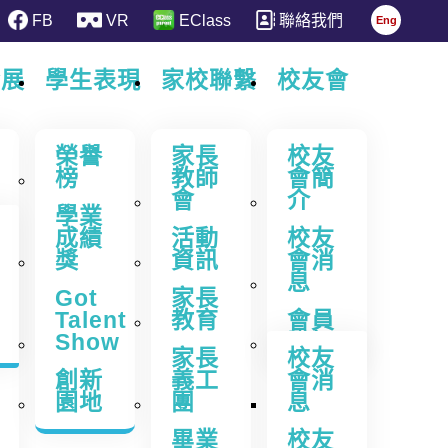
FB
VR
EClass
聯絡我們
Eng
發展
學生表現
家校聯繫
校友會
榮譽
家長
校友
榜
教師
會簡
會
介
學業
成績
活動
校友
校本特色
獎
資訊
會消
中華文化
息
程／活動
Got
家長
Talent
教育
會員
Show
登記
家長
校友
創新
義工
會消
園地
團
息
畢業
校友