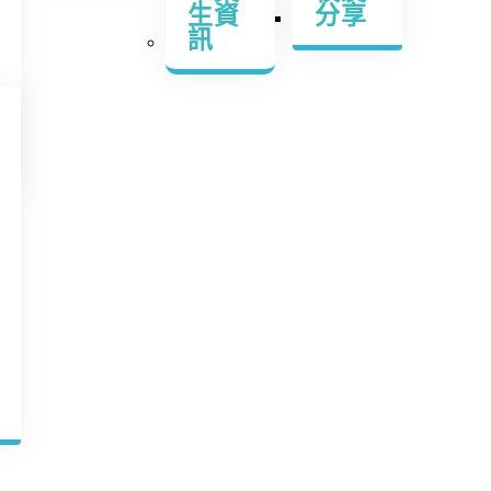
生資
分享
訊