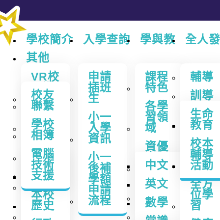
學校簡介
入學查詢
學與教
全人
其他
VR校
申請
課程
輔導
園遊
插班
特色
校友
訓導
踪
生
聯繫
各學
生命
中華
關於
小一
習領
學校
教育
文化
我們
入學
域
AI
相簿
資訊
課
校本
國民
校長
資優
電腦
輔導
及國
的話
小一
尖子
技術
辦學
中文
活動
安
後補
課程
支援
宗旨
老師
學額
英文
全方
資料
環保
申請
本校
位學
教育
流程
數學
歷史
學校
習
成就
STEAM