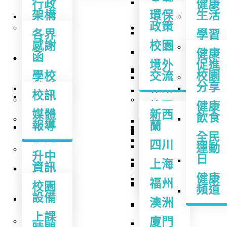
常識
行政
健康
架構
學校
環保
體驗
生活
視覺
影片
政策
學習
藝術
各界
學習
感謝
媒體
校園
姊妹
支援
電腦
健康
函
報導
樹木
學校
境外
促進
班級
廊
交流
音樂
學校
計劃
交流
校園
經營
榮譽
書及
太陽
常用
分享
體育
校訊
報告
能光
連結
校園
健康
普通
伏發
媒體
新西
升中
樹木
飲食
話
電系
報導
蘭
廊
統
校園
全民
圖書
四川
生活
觀木
運動
龜菜
升中
科學
綿．
日
共生
上海
資訊
校歌
悟人
人文
健康
生
有機
福州
升中
校園
學校
頻道
生態
派位
設備
處理
澳洲
園
投訴
上課
指引
廈門